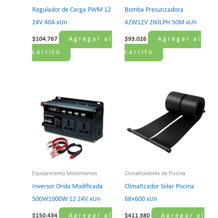
Regulador de Carga PWM 12
Bomba Presurizadora
24V 40A xUn
42W12V 260LPH 50M xUn
Agregar al
Agregar al
$
104.767
$
93.026
carrito
carrito
Equipamiento Motorhomes
Climatizadores de Piscina
Inversor Onda Modificada
Climatizador Solar Piscina
500W1000W 12 24V xUn
68×600 xUn
Agregar al
Agregar al
$
150.434
$
411.380