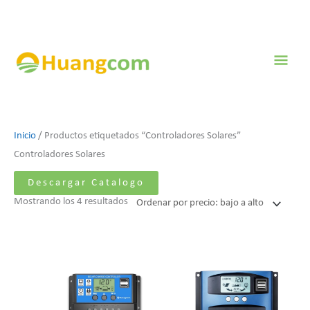
Ir
al
contenido
Men
prin
Ordenado
Inicio
/ Productos etiquetados “Controladores Solares”
por
Controladores Solares
precio:
Descargar Catalogo
bajo
Mostrando los 4 resultados
a
alto