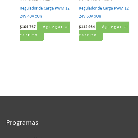
Controladores Solares
Controladores Solares
Regulador de Carga PWM 12
Regulador de Carga PWM 12
24V 40A xUn
24V 60A xUn
Agregar al
Agregar al
$
104.767
$
112.934
carrito
carrito
Programas