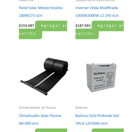
Mayorista
Equipamiento Motorhomes
Panel Solar Monocristalino
Inversor Onda Modificada
180W27V xUn
1000W2000W 12 24V xUn
Agregar al
Agregar al
$
153.687
$
187.992
carrito
carrito
Climatizadores de Piscina
Baterias
Climatizador Solar Piscina
Bateria Ciclo Profundo Gel
68×300 xUn
VRLA 12V50Ah xUn