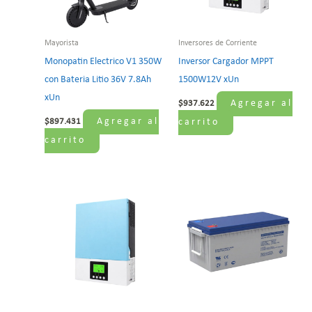
Mayorista
Inversores de Corriente
Monopatin Electrico V1 350W
Inversor Cargador MPPT
con Bateria Litio 36V 7.8Ah
1500W12V xUn
xUn
Agregar al
$
937.622
Agregar al
$
897.431
carrito
carrito