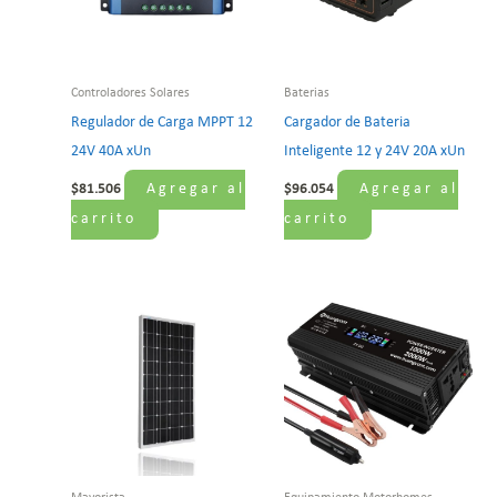
Controladores Solares
Baterias
Regulador de Carga MPPT 12
Cargador de Bateria
24V 40A xUn
Inteligente 12 y 24V 20A xUn
Agregar al
Agregar al
$
81.506
$
96.054
carrito
carrito