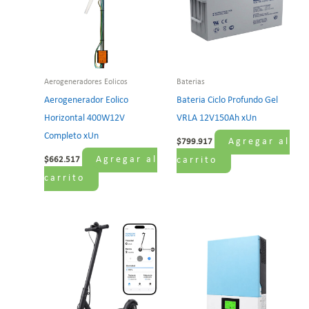
Aerogeneradores Eolicos
Baterias
Aerogenerador Eolico
Bateria Ciclo Profundo Gel
Horizontal 400W12V
VRLA 12V150Ah xUn
Completo xUn
Agregar al
$
799.917
Agregar al
$
662.517
carrito
carrito