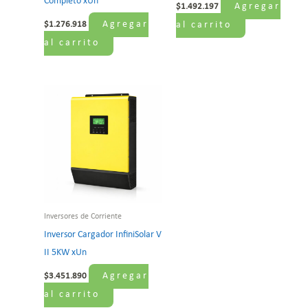
Completo xUn
Agregar
$
1.492.197
Agregar
$
1.276.918
al carrito
al carrito
Inversores de Corriente
Inversor Cargador InfiniSolar V
II 5KW xUn
Agregar
$
3.451.890
al carrito