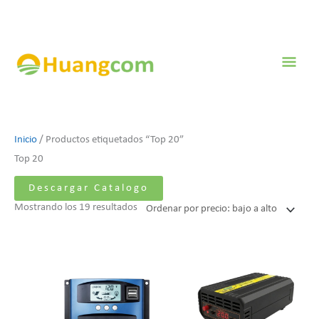
Ir
al
contenido
Men
prin
Ordenado
Inicio
/ Productos etiquetados “Top 20”
por
Top 20
precio:
Descargar Catalogo
bajo
Mostrando los 19 resultados
a
alto