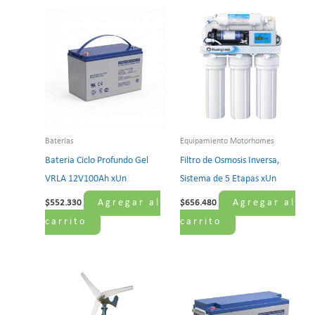
Baterias
Equipamiento Motorhomes
Bateria Ciclo Profundo Gel
Filtro de Osmosis Inversa,
VRLA 12V100Ah xUn
Sistema de 5 Etapas xUn
Agregar al
Agregar al
$
552.330
$
656.480
carrito
carrito