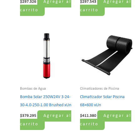
Agregar al
Agregar al
$
297.326
$
297.543
carrito
carrito
Bombas de Agua
Climatizadores de Piscina
Bomba Solar 250W24V 3-24-
Climatizador Solar Piscina
30-4.0-250-1.00 Brushed xUn
68×600 xUn
Agregar al
Agregar al
$
379.295
$
411.380
carrito
carrito