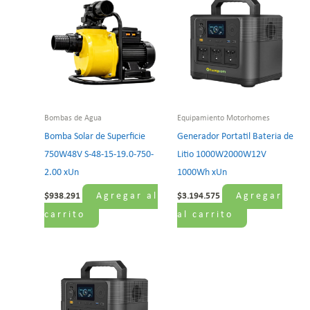
Bombas de Agua
Equipamiento Motorhomes
Bomba Solar de Superficie
Generador Portatil Bateria de
750W48V S-48-15-19.0-750-
Litio 1000W2000W12V
2.00 xUn
1000Wh xUn
Agregar al
Agregar
$
938.291
$
3.194.575
carrito
al carrito