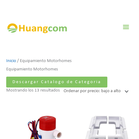
Ir
al
contenido
Men
prin
Ordenado
Inicio
/ Equipamiento Motorhomes
por
Equipamiento Motorhomes
precio:
Descargar Catalogo de Categoria
bajo
Mostrando los 13 resultados
a
alto