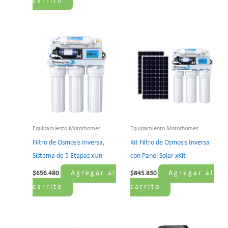
carrito
Equipamiento Motorhomes
Equipamiento Motorhomes
Filtro de Osmosis Inversa,
Kit Filtro de Osmosis Inversa
Sistema de 5 Etapas xUn
con Panel Solar xKit
Agregar al
Agregar al
$
656.480
$
845.830
carrito
carrito