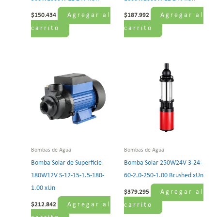
Agregar al
Agregar al
$
150.434
$
187.992
carrito
carrito
Bombas de Agua
Bombas de Agua
Bomba Solar de Superficie
Bomba Solar 250W24V 3-24-
180W12V S-12-15-1.5-180-
60-2.0-250-1.00 Brushed xUn
1.00 xUn
Agregar al
$
379.295
Agregar al
$
212.842
carrito