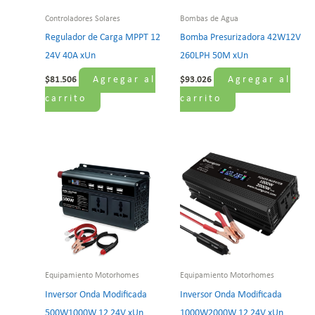
Controladores Solares
Bombas de Agua
Regulador de Carga MPPT 12
Bomba Presurizadora 42W12V
24V 40A xUn
260LPH 50M xUn
Agregar al
Agregar al
$
81.506
$
93.026
carrito
carrito
Equipamiento Motorhomes
Equipamiento Motorhomes
Inversor Onda Modificada
Inversor Onda Modificada
500W1000W 12 24V xUn
1000W2000W 12 24V xUn