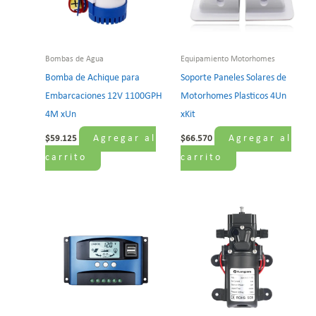
Bombas de Agua
Equipamiento Motorhomes
Bomba de Achique para
Soporte Paneles Solares de
Embarcaciones 12V 1100GPH
Motorhomes Plasticos 4Un
4M xUn
xKit
Agregar al
Agregar al
$
59.125
$
66.570
carrito
carrito