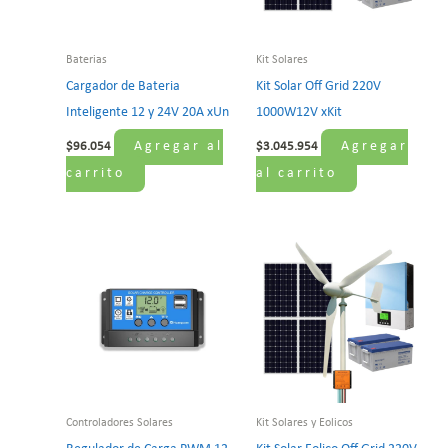
Baterias
Kit Solares
Cargador de Bateria
Kit Solar Off Grid 220V
Inteligente 12 y 24V 20A xUn
1000W12V xKit
Agregar al
Agregar
$
96.054
$
3.045.954
carrito
al carrito
Controladores Solares
Kit Solares y Eolicos