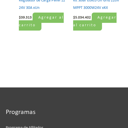
Regulador de Carga PWM 12
Kit Solar Eolico Off Grid 220V
24V 30A xUn
MPPT 3000W24V xKit
Agregar al
Agregar
$
39.313
$
5.034.402
carrito
al carrito
Programas
Programa de Afiliados