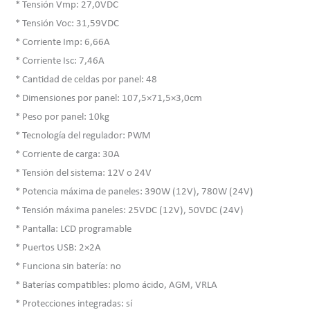
* Tensión Vmp: 27,0VDC
* Tensión Voc: 31,59VDC
* Corriente Imp: 6,66A
* Corriente Isc: 7,46A
* Cantidad de celdas por panel: 48
* Dimensiones por panel: 107,5×71,5×3,0cm
* Peso por panel: 10kg
* Tecnología del regulador: PWM
* Corriente de carga: 30A
* Tensión del sistema: 12V o 24V
* Potencia máxima de paneles: 390W (12V), 780W (24V)
* Tensión máxima paneles: 25VDC (12V), 50VDC (24V)
* Pantalla: LCD programable
* Puertos USB: 2×2A
* Funciona sin batería: no
* Baterías compatibles: plomo ácido, AGM, VRLA
* Protecciones integradas: sí