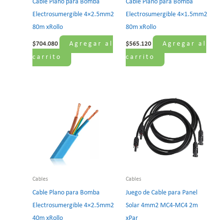
Cable Plano para Bomba
Cable Plano para Bomba
Electrosumergible 4×2.5mm2
Electrosumergible 4×1.5mm2
80m xRollo
80m xRollo
Agregar al
Agregar al
$
704.080
$
565.120
carrito
carrito
Cables
Cables
Cable Plano para Bomba
Juego de Cable para Panel
Electrosumergible 4×2.5mm2
Solar 4mm2 MC4-MC4 2m
40m xRollo
xPar