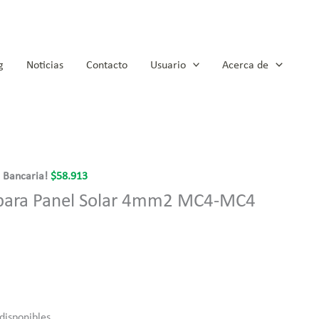
g
Noticias
Contacto
Usuario
Acerca de
a Bancaria!
$
58.913
 para Panel Solar 4mm2 MC4-MC4
 disponibles