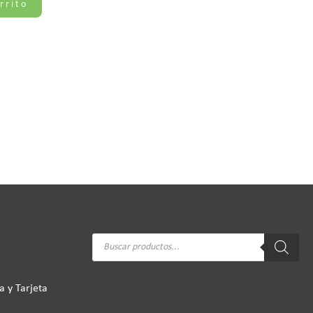
rrito
Búsqueda
de
productos
a y Tarjeta