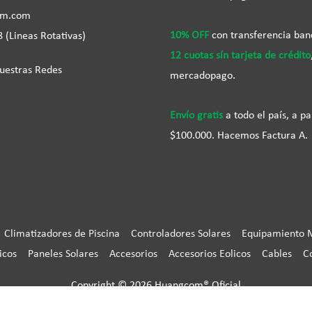
om.com
10% OFF
con transferencia ban
 (Lineas Rotativas)
12 cuotas sín tarjeta de crédito
uestras Redes
mercadopago.
Envío gratis
a todo el país, a pa
$100.000. Hacemos Factura A.
Climatizadores de Piscina
Controladores Solares
Equipamiento 
icos
Paneles Solares
Accesorios
Accesorios Eolicos
Cables
C
Copyright © 2026
Huangcom® Oficial