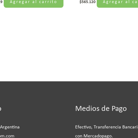
Agregar al carrito
Agregar al ca
59
$
565.120
be
o
Medios de Pago
 Argentina
Efectivo, Transferencia Bancari
om.com
con Mercadopago.