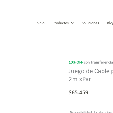
Inicio
Productos
Soluciones
Blo
Juego
de
10% OFF
con Transferenci
Cable
Juego de Cable
para
2m xPar
Panel
Solar
$
65.459
4mm2
MC4-
MC4
Disponibilidad:
Existencias