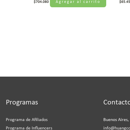
Agregar al carrito
$
704.080
$
65.4
Instagram
Facebook
LinkedIn
YouTu
Programas
Contact
Programa de Afiliados
Buenos Aires,
Programa de Influencers
info@huangc