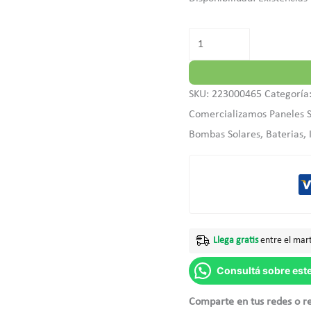
2m
xPar
cantidad
SKU:
223000465
Categoría
Comercializamos Paneles So
Bombas Solares, Baterias,
Llega gratis
entre el mart
Consultá sobre est
Comparte en tus redes o r