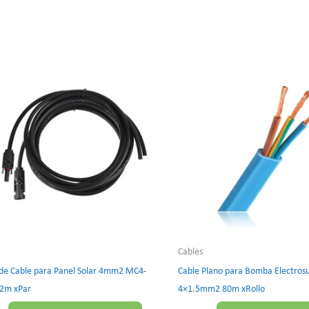
Cables
de Cable para Panel Solar 4mm2 MC4-
Cable Plano para Bomba Electros
 2m xPar
4×1.5mm2 80m xRollo