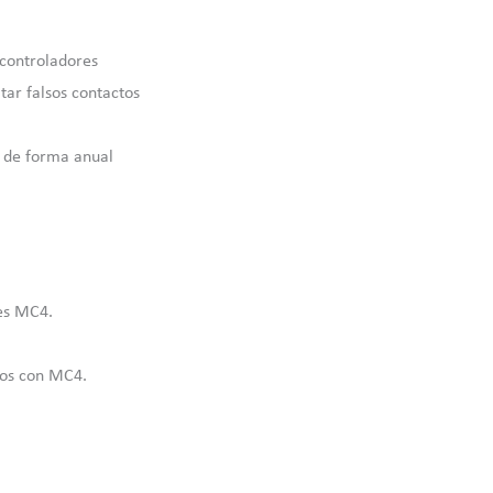
 controladores
tar falsos contactos
s de forma anual
res MC4.
bos con MC4.