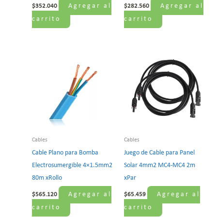
Agregar al
Agregar al
$
352.040
$
282.560
carrito
carrito
Cables
Cables
Cable Plano para Bomba
Juego de Cable para Panel
Electrosumergible 4×1.5mm2
Solar 4mm2 MC4-MC4 2m
80m xRollo
xPar
Agregar al
Agregar al
$
565.120
$
65.459
carrito
carrito