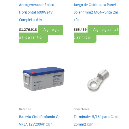
Aerogenerador Eolico
Juego de Cable para Panel
Horizontal 600W24V
Solar 4mm2 MC4-Punta 2m
Completo xUn
xPar
Agregar
Agregar al
$
1.276.918
$
65.459
al carrito
carrito
Baterias
Conectores
Bateria Ciclo Profundo Gel
Terminales 5/16″ para Cable
VRLA 12V200Ah xUn
25mm2 xUn