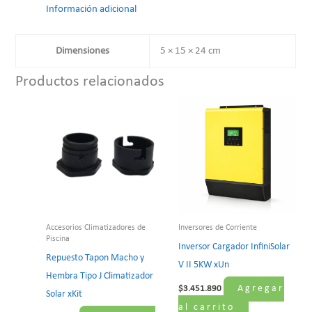
Información adicional
Dimensiones
5 × 15 × 24 cm
Productos relacionados
Accesorios Climatizadores de
Inversores de Corriente
Piscina
Inversor Cargador InfiniSolar
Repuesto Tapon Macho y
V II 5KW xUn
Hembra Tipo J Climatizador
Agregar
$
3.451.890
Solar xKit
al carrito