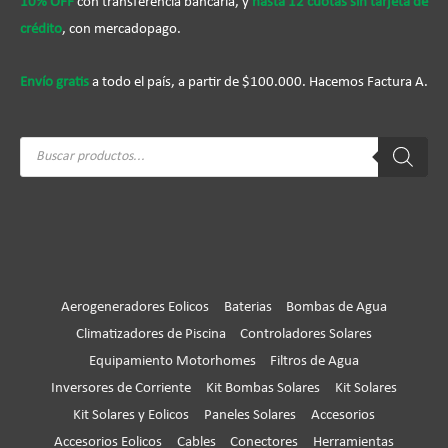
10% OFF
con transferencia bancaria, y
hasta 12 cuotas sín tarjeta de
crédito
, con mercadopago.
Envío gratis
a todo el país, a partir de $100.000. Hacemos Factura A.
Búsqueda
de
productos
Aerogeneradores Eolicos
Baterias
Bombas de Agua
Climatizadores de Piscina
Controladores Solares
Equipamiento Motorhomes
Filtros de Agua
Inversores de Corriente
Kit Bombas Solares
Kit Solares
Kit Solares y Eolicos
Paneles Solares
Accesorios
Accesorios Eolicos
Cables
Conectores
Herramientas