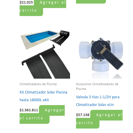
Agregar al
$
21.025
carrito
Climatizadores de Piscina
Accesorios Climatizadores de
Piscina
Kit Climatizador Solar Piscina
Valvula 3 Vias 1-1/2H para
hasta 18000L xKit
Climatizador Solar xUn
Agregar
$
1.361.811
Agregar al
$
57.138
al carrito
carrito