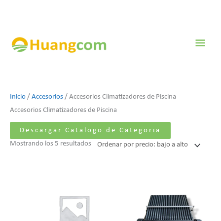
Ir
al
contenido
Men
prin
Ordenado
Inicio
/
Accesorios
/ Accesorios Climatizadores de Piscina
por
Accesorios Climatizadores de Piscina
precio:
Descargar Catalogo de Categoria
bajo
Mostrando los 5 resultados
a
alto