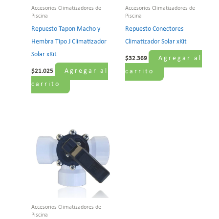
Accesorios Climatizadores de
Accesorios Climatizadores de
Piscina
Piscina
Repuesto Tapon Macho y
Repuesto Conectores
Hembra Tipo J Climatizador
Climatizador Solar xKit
Solar xKit
Agregar al
$
32.369
Agregar al
$
21.025
carrito
carrito
Accesorios Climatizadores de
Piscina