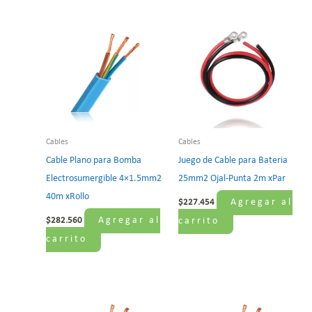
Cables
Cables
Cable Plano para Bomba
Juego de Cable para Bateria
Electrosumergible 4×1.5mm2
25mm2 Ojal-Punta 2m xPar
40m xRollo
Agregar al
$
227.454
Agregar al
$
282.560
carrito
carrito