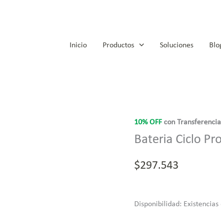
Inicio
Productos
Soluciones
Blo
Bateria
Ciclo
10% OFF
con Transferenci
Profundo
Bateria Ciclo P
Gel
VRLA
$
297.543
12V50Ah
xUn
cantidad
Disponibilidad:
Existencias