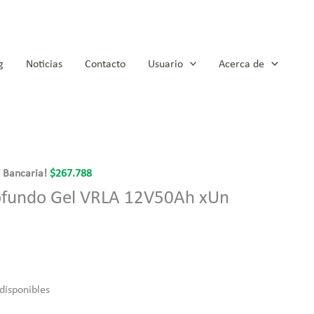
g
Noticias
Contacto
Usuario
Acerca de
a Bancaria!
$
267.788
rofundo Gel VRLA 12V50Ah xUn
 disponibles