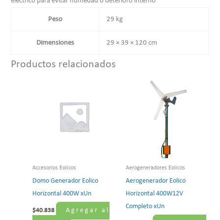
electrico para evitar humedad o deterioro interno
Peso
29 kg
Dimensiones
29 × 39 × 120 cm
Productos relacionados
Accesorios Eolicos
Aerogeneradores Eolicos
Domo Generador Eolico
Aerogenerador Eolico
Horizontal 400W xUn
Horizontal 400W12V
Completo xUn
Agregar al
$
40.838