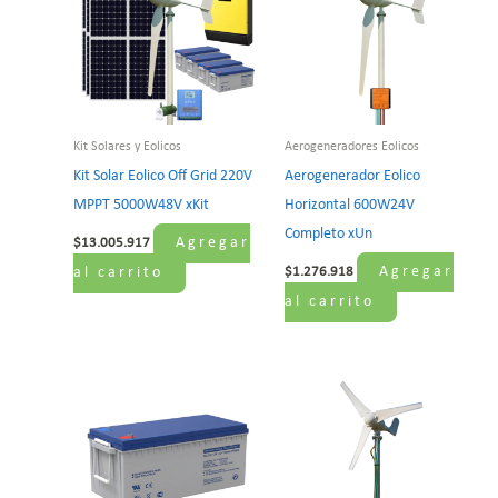
Kit Solares y Eolicos
Aerogeneradores Eolicos
Kit Solar Eolico Off Grid 220V
Aerogenerador Eolico
MPPT 5000W48V xKit
Horizontal 600W24V
Completo xUn
Agregar
$
13.005.917
Agregar
al carrito
$
1.276.918
al carrito