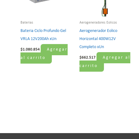
Baterias
Aerogeneradores Eolicos
Bateria Ciclo Profundo Gel
Aerogenerador Eolico
VRLA 12V200Ah xUn
Horizontal 400W12V
Completo xUn
Agregar
$
1.080.854
Agregar al
al carrito
$
662.517
carrito