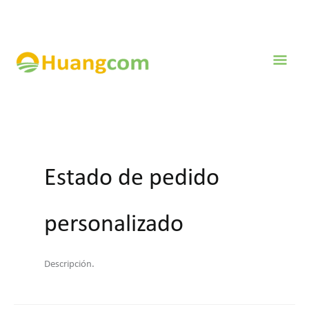
Ir
al
contenido
Men
prin
Estado de pedido
personalizado
Descripción.