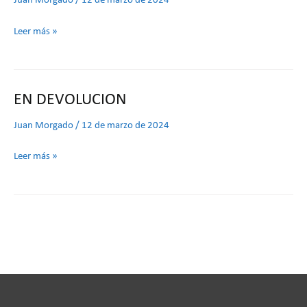
Juan Morgado
/
12 de marzo de 2024
Leer más »
EN DEVOLUCION
EN
DEVOLUCION
Juan Morgado
/
12 de marzo de 2024
Leer más »