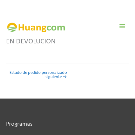
Ir
al
contenido
Men
prin
EN DEVOLUCION
Estado de pedido personalizado
siguiente
→
Programas