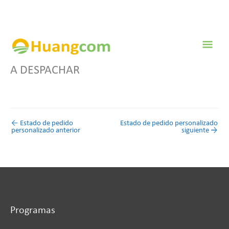
Ir
al
contenido
Men
prin
A DESPACHAR
←
Estado de pedido
Estado de pedido personalizado
personalizado anterior
siguiente
→
Programas