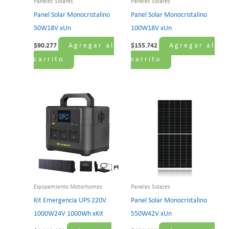
Paneles Solares
Paneles Solares
Panel Solar Monocristalino
Panel Solar Monocristalino
50W18V xUn
100W18V xUn
Agregar al
Agregar al
$
90.277
$
155.742
carrito
carrito
Equipamiento Motorhomes
Paneles Solares
Kit Emergencia UPS 220V
Panel Solar Monocristalino
1000W24V 1000Wh xKit
550W42V xUn