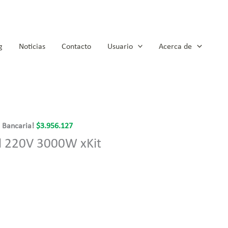
g
Noticias
Contacto
Usuario
Acerca de
a Bancaria!
$
3.956.127
id 220V 3000W xKit