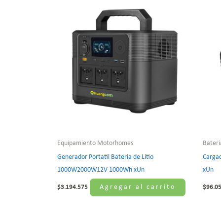
Equipamiento Motorhomes
Bateri
Generador Portatil Bateria de Litio
Cargad
1000W2000W12V 1000Wh xUn
xUn
Agregar al carrito
$
3.194.575
$
96.0