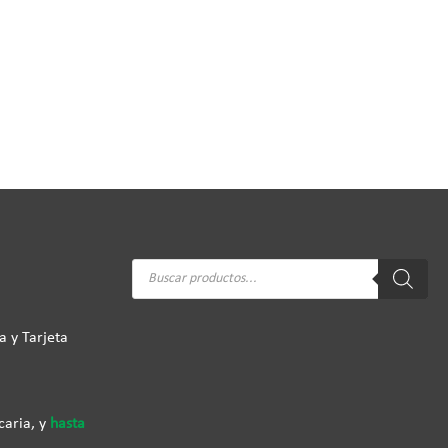
Búsqueda
de
productos
a y Tarjeta
caria, y
hasta