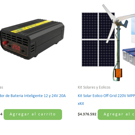
as
Kit Solares y Eolicos
or de Bateria Inteligente 12 y 24V 20A
Kit Solar Eolico Off Grid 220V 
xKit
Agregar al carrito
Agregar al c
54
$
4.376.592