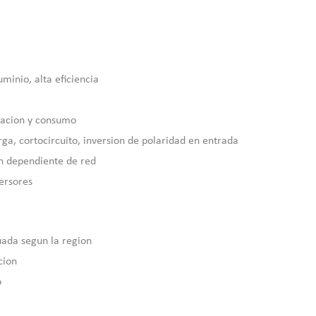
minio, alta eficiencia
iacion y consumo
ga, cortocircuito, inversion de polaridad en entrada
on dependiente de red
ersores
uada segun la region
cion
o