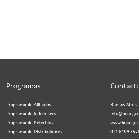
Instagram
Facebook
LinkedIn
YouTu
Programas
Contact
Programa de Afiliados
Buenos Aires,
Programa de Influencers
info@huangc
Programa de Referidos
www.huangc
Programa de Distribuidores
011 5199 3578