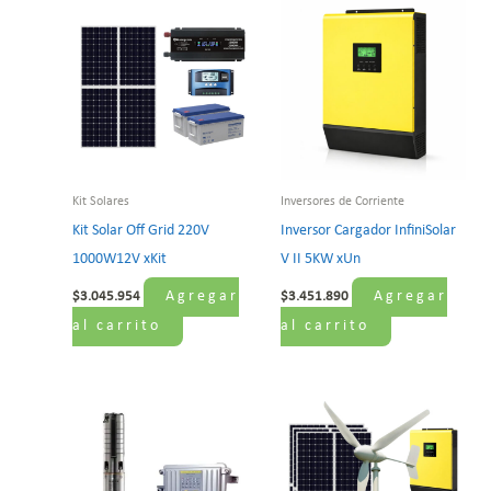
Kit Solares
Inversores de Corriente
Kit Solar Off Grid 220V
Inversor Cargador InfiniSolar
1000W12V xKit
V II 5KW xUn
Agregar
Agregar
$
3.045.954
$
3.451.890
al carrito
al carrito