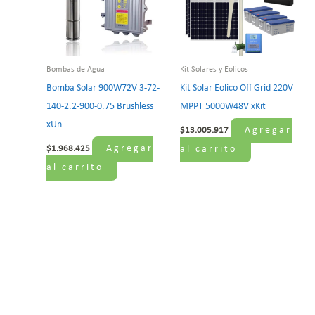
Bombas de Agua
Kit Solares y Eolicos
Bomba Solar 900W72V 3-72-
Kit Solar Eolico Off Grid 220V
140-2.2-900-0.75 Brushless
MPPT 5000W48V xKit
xUn
Agregar
$
13.005.917
Agregar
$
1.968.425
al carrito
al carrito