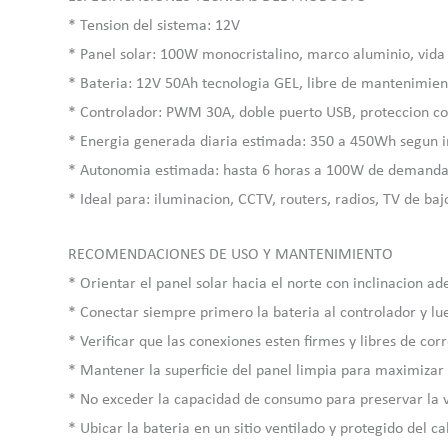
* Tension del sistema: 12V
* Panel solar: 100W monocristalino, marco aluminio, vida 
* Bateria: 12V 50Ah tecnologia GEL, libre de mantenimien
* Controlador: PWM 30A, doble puerto USB, proteccion co
* Energia generada diaria estimada: 350 a 450Wh segun i
* Autonomia estimada: hasta 6 horas a 100W de demand
* Ideal para: iluminacion, CCTV, routers, radios, TV de b
RECOMENDACIONES DE USO Y MANTENIMIENTO
* Orientar el panel solar hacia el norte con inclinacion a
* Conectar siempre primero la bateria al controlador y lu
* Verificar que las conexiones esten firmes y libres de cor
* Mantener la superficie del panel limpia para maximizar
* No exceder la capacidad de consumo para preservar la vi
* Ubicar la bateria en un sitio ventilado y protegido del c