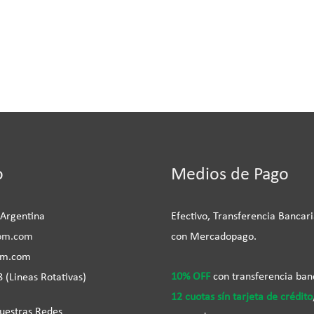
be
o
Medios de Pago
 Argentina
Efectivo, Transferencia Bancari
om.com
con Mercadopago.
om.com
10% OFF
con transferencia ban
 (Lineas Rotativas)
12 cuotas sín tarjeta de crédito
uestras Redes