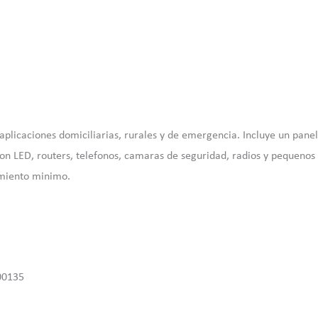
plicaciones domiciliarias, rurales y de emergencia. Incluye un pane
 LED, routers, telefonos, camaras de seguridad, radios y pequenos d
miento minimo.
00135