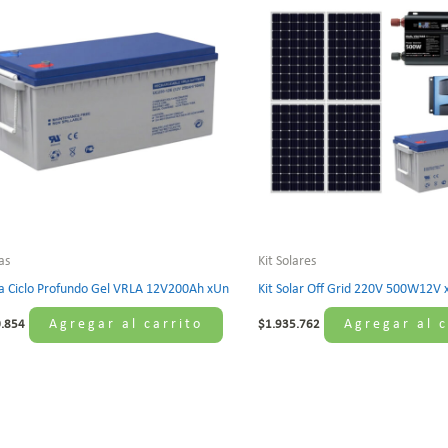
as
Kit Solares
a Ciclo Profundo Gel VRLA 12V200Ah xUn
Kit Solar Off Grid 220V 500W12V x
Agregar al carrito
Agregar al c
0.854
$
1.935.762