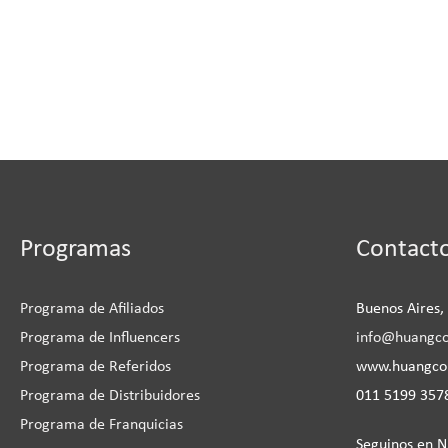
Instagram
Facebook
LinkedIn
YouTu
Programas
Contact
Programa de Afiliados
Buenos Aires,
Programa de Influencers
info@huangc
Programa de Referidos
www.huangc
Programa de Distribuidores
011 5199 3578
Programa de Franquicias
Seguinos en N