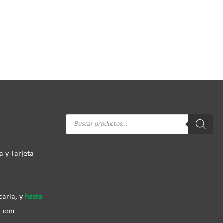
Búsqueda
de
productos
a y Tarjeta
caria, y
hasta
, con