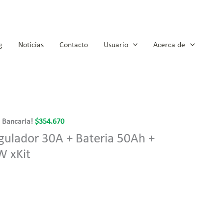
g
Noticias
Contacto
Usuario
Acerca de
a Bancaria!
$
354.670
egulador 30A + Bateria 50Ah +
W xKit