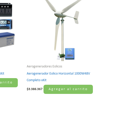
Aerogeneradores Eolicos
Kit
Aerogenerador Eolico Horizontal 1000W48V
Completo xKit
arrito
Agregar al carrito
$
3.386.367