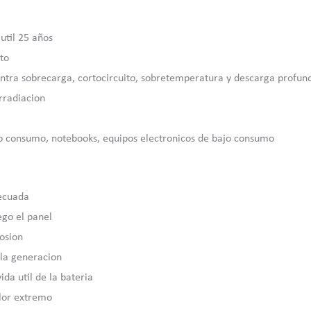
util 25 años
to
ntra sobrecarga, cortocircuito, sobretemperatura y descarga profun
rradiacion
a
ajo consumo, notebooks, equipos electronicos de bajo consumo
decuada
ego el panel
rosion
 la generacion
da util de la bateria
alor extremo