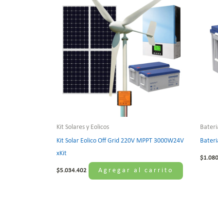
Kit Solares y Eolicos
Bateri
Kit Solar Eolico Off Grid 220V MPPT 3000W24V
Bateri
xKit
$
1.08
Agregar al carrito
$
5.034.402