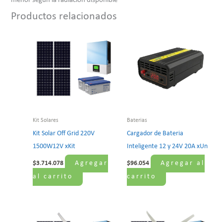
menor segun la radiacion disponible
Productos relacionados
Kit Solares
Baterias
Kit Solar Off Grid 220V
Cargador de Bateria
1500W12V xKit
Inteligente 12 y 24V 20A xUn
Agregar
Agregar al
$
3.714.078
$
96.054
al carrito
carrito