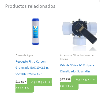
Productos relacionados
Filtros de Agua
Accesorios Climatizadores de
Piscina
Repuesto Filtro Carbon
Valvula 3 Vias 1-1/2H para
Granulado GAC 10×2.5in,
Climatizador Solar xUn
Osmosis Inversa xUn
Agregar al
$
57.138
Agregar al
$
17.697
carrito
carrito