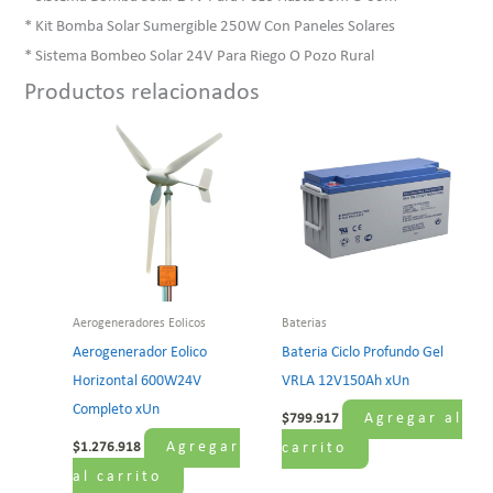
* Kit Bomba Solar Sumergible 250W Con Paneles Solares
* Sistema Bombeo Solar 24V Para Riego O Pozo Rural
Productos relacionados
Aerogeneradores Eolicos
Baterias
Aerogenerador Eolico
Bateria Ciclo Profundo Gel
Horizontal 600W24V
VRLA 12V150Ah xUn
Completo xUn
Agregar al
$
799.917
Agregar
$
1.276.918
carrito
al carrito