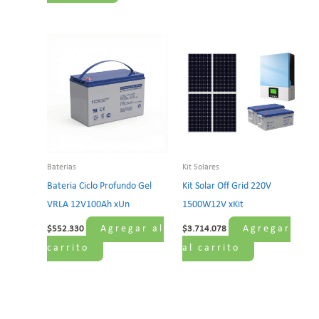
Baterias
Kit Solares
Bateria Ciclo Profundo Gel
Kit Solar Off Grid 220V
VRLA 12V100Ah xUn
1500W12V xKit
Agregar al
Agregar
$
552.330
$
3.714.078
carrito
al carrito