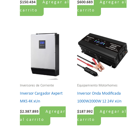
Agregar al
Agregar al
$
150.434
$
600.683
carrito
carrito
Inversores de Corriente
Equipamiento Motorhomes
Inversor Cargador Axpert
Inversor Onda Modificada
MKS 4K xUn
1000W2000W 12 24V xUn
Agregar
Agregar al
$
2.387.893
$
187.992
al carrito
carrito