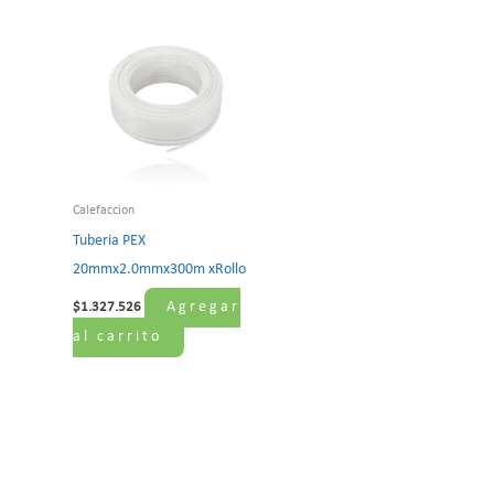
Calefaccion
Tuberia PEX
20mmx2.0mmx300m xRollo
Agregar
$
1.327.526
al carrito