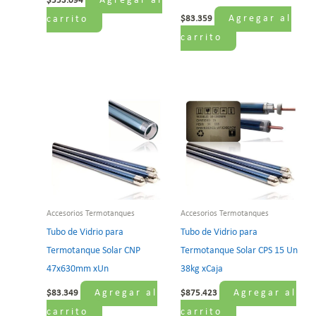
Agregar al
$
553.094
Agregar al
carrito
$
83.359
carrito
Accesorios Termotanques
Accesorios Termotanques
Tubo de Vidrio para
Tubo de Vidrio para
Termotanque Solar CNP
Termotanque Solar CPS 15 Un
47x630mm xUn
38kg xCaja
Agregar al
Agregar al
$
83.349
$
875.423
carrito
carrito