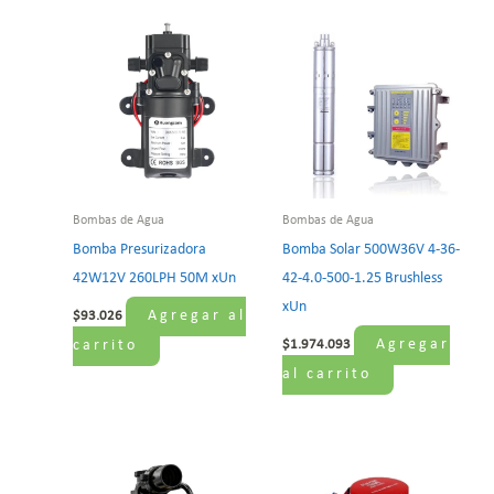
Bombas de Agua
Bombas de Agua
Bomba Presurizadora
Bomba Solar 500W36V 4-36-
42W12V 260LPH 50M xUn
42-4.0-500-1.25 Brushless
xUn
Agregar al
$
93.026
Agregar
carrito
$
1.974.093
al carrito