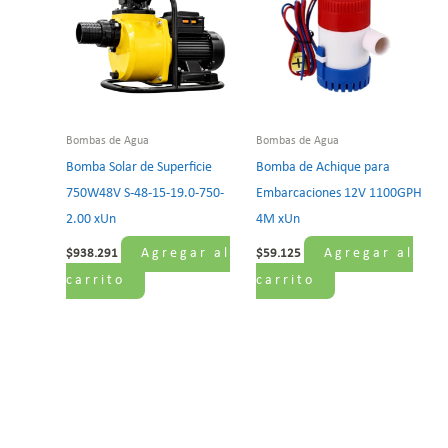
Bombas de Agua
Bombas de Agua
Bomba Solar de Superficie
Bomba de Achique para
750W48V S-48-15-19.0-750-
Embarcaciones 12V 1100GPH
2.00 xUn
4M xUn
Agregar al
Agregar al
$
938.291
$
59.125
carrito
carrito