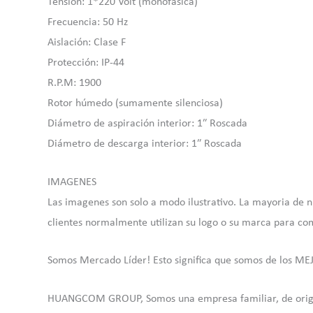
Tensión: 1*220 Volt (monofásica)
Frecuencia: 50 Hz
Aislación: Clase F
Protección: IP-44
R.P.M: 1900
Rotor húmedo (sumamente silenciosa)
Diámetro de aspiración interior: 1″ Roscada
Diámetro de descarga interior: 1″ Roscada
IMAGENES
Las imagenes son solo a modo ilustrativo. La mayoria de n
clientes normalmente utilizan su logo o su marca para com
Somos Mercado Líder! Esto significa que somos de los ME
HUANGCOM GROUP, Somos una empresa familiar, de origen y