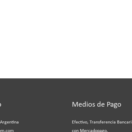
be
o
Medios de Pago
 Argentina
Efectivo, Transferencia Bancari
om.com
con Mercadopago.