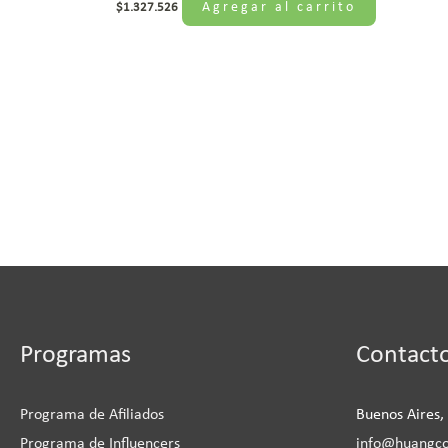
Agregar al carrito
$
1.327.526
Instagram
Facebook
LinkedIn
YouTu
Programas
Contact
Programa de Afiliados
Buenos Aires,
Programa de Influencers
info@huangc