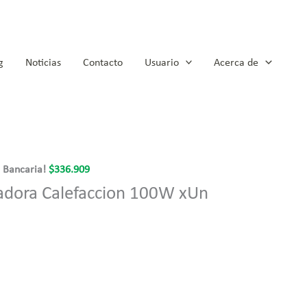
g
Noticias
Contacto
Usuario
Acerca de
a Bancaria!
$
336.909
adora Calefaccion 100W xUn