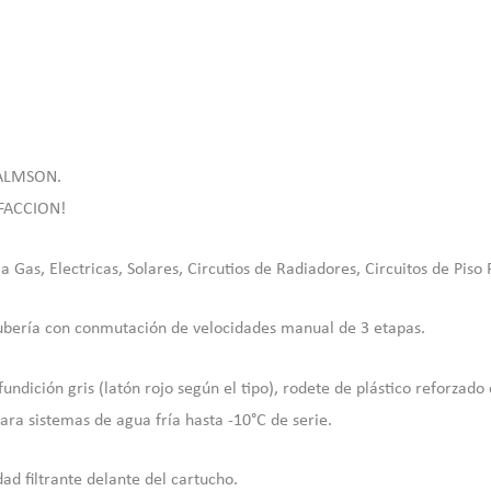
ALMSON.
FACCION!
as, Electricas, Solares, Circutios de Radiadores, Circuitos de Piso 
ubería con conmutación de velocidades manual de 3 etapas.
dición gris (latón rojo según el tipo), rodete de plástico reforzado c
ra sistemas de agua fría hasta -10°C de serie.
ad filtrante delante del cartucho.