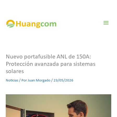
Ir
al
contenido
Men
prin
Nuevo portafusible ANL de 150A:
Protección avanzada para sistemas
solares
Noticias
/ Por
Juan Morgado
/
23/05/2026