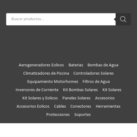
Búsqueda
de
productos
Aerogeneradores Eolicos
Baterias
Bombas de Agua
Climatizadores de Piscina
Controladores Solares
Equipamiento Motorhomes
Filtros de Agua
Inversores de Corriente
Kit Bombas Solares
Kit Solares
Kit Solares y Eolicos
Paneles Solares
Accesorios
Accesorios Eolicos
Cables
Conectores
Herramientas
Protecciones
Soportes
Copyright © 2026
Huangcom® Oficial