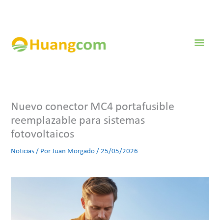
Ir
al
contenido
Men
prin
Nuevo conector MC4 portafusible
reemplazable para sistemas
fotovoltaicos
Noticias
/ Por
Juan Morgado
/
25/05/2026