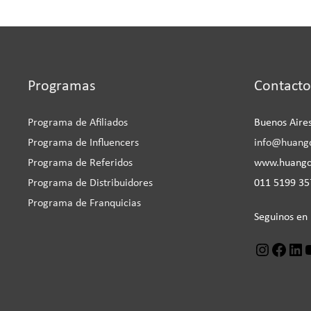
Programas
Contacto
Instagra
Face
L
Programa de Afiliados
Buenos Aires
Programa de Influencers
info@huang
Programa de Referidos
www.huang
Programa de Distribuidores
011 5199 357
Programa de Franquicias
Seguinos en