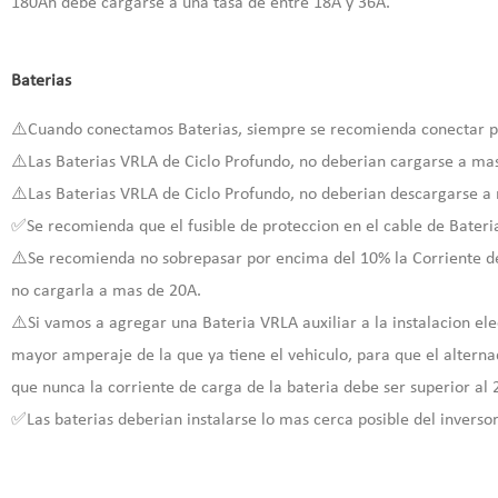
180Ah debe cargarse a una tasa de entre 18A y 36A.
Baterias
⚠️Cuando conectamos Baterias, siempre se recomienda conectar pri
⚠️Las Baterias VRLA de Ciclo Profundo, no deberian cargarse a mas
⚠️Las Baterias VRLA de Ciclo Profundo, no deberian descargarse a
✅Se recomienda que el fusible de proteccion en el cable de Bateria
⚠️Se recomienda no sobrepasar por encima del 10% la Corriente de
no cargarla a mas de 20A.
⚠️Si vamos a agregar una Bateria VRLA auxiliar a la instalacion el
mayor amperaje de la que ya tiene el vehiculo, para que el alterna
que nunca la corriente de carga de la bateria debe ser superior al
✅Las baterias deberian instalarse lo mas cerca posible del inverso