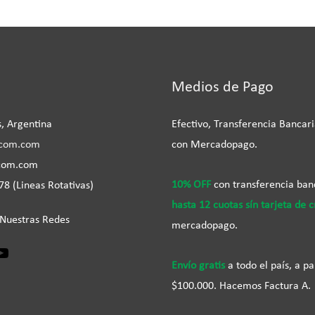
m
book
inkedIn
YouTube
Medios de Pago
, Argentina
Efectivo, Transferencia Bancari
com.com
con Mercadopago.
com.com
10% OFF
con transferencia banc
8 (Lineas Rotativas)
hasta 12 cuotas sín tarjeta de c
 Nuestras Redes
mercadopago.
Envío gratis
a todo el país, a pa
$100.000. Hacemos Factura A.