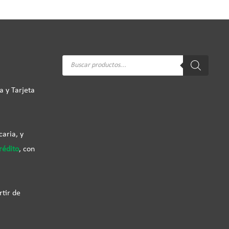
Búsqueda
de
productos
a y Tarjeta
aria, y
rédito
, con
rtir de