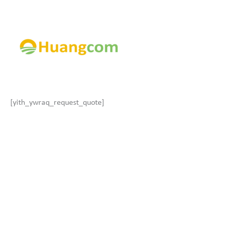
Ir
al
contenido
[yith_ywraq_request_quote]