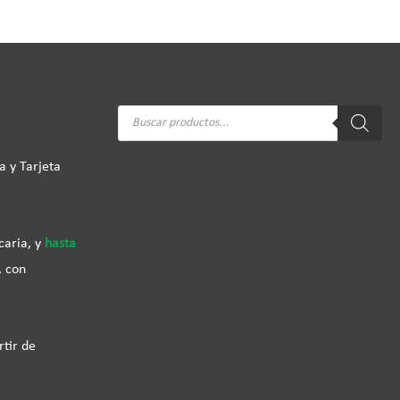
Búsqueda
de
productos
a y Tarjeta
caria, y
hasta
, con
rtir de