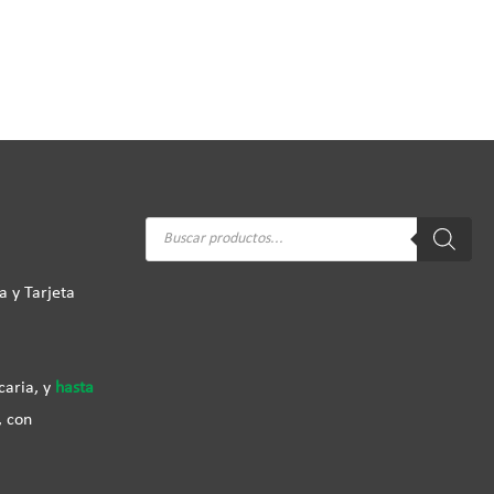
Búsqueda
de
productos
a y Tarjeta
caria, y
hasta
, con