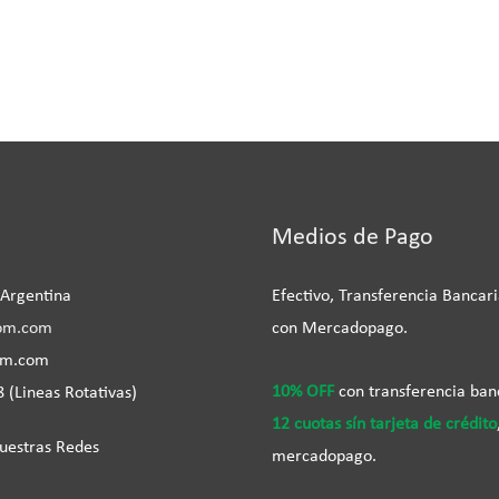
be
Medios de Pago
 Argentina
Efectivo, Transferencia Bancari
om.com
con Mercadopago.
om.com
10% OFF
con transferencia ban
 (Lineas Rotativas)
12 cuotas sín tarjeta de crédito
uestras Redes
mercadopago.