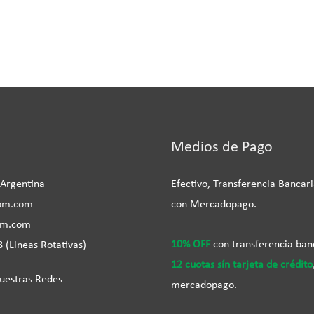
be
Medios de Pago
 Argentina
Efectivo, Transferencia Bancari
om.com
con Mercadopago.
om.com
10% OFF
con transferencia ban
 (Lineas Rotativas)
12 cuotas sín tarjeta de crédito
uestras Redes
mercadopago.