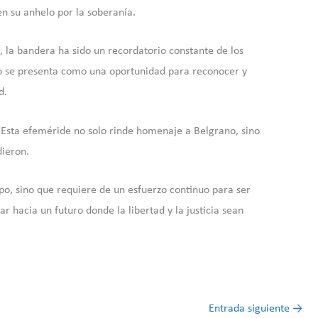
en su anhelo por la soberanía.
a, la bandera ha sido un recordatorio constante de los
unio se presenta como una oportunidad para reconocer y
d.
. Esta efeméride no solo rinde homenaje a Belgrano, sino
dieron.
o, sino que requiere de un esfuerzo continuo para ser
 hacia un futuro donde la libertad y la justicia sean
Entrada siguiente
→