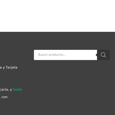
Búsqueda
de
productos
a y Tarjeta
caria, y
hasta
, con