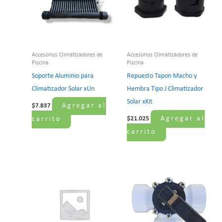
Accesorios Climatizadores de
Accesorios Climatizadores de
Piscina
Piscina
Soporte Aluminio para
Repuesto Tapon Macho y
Climatizador Solar xUn
Hembra Tipo J Climatizador
Solar xKit
Agregar al
$
7.837
Agregar al
carrito
$
21.025
carrito