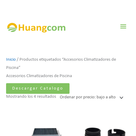
Ir
al
contenido
Men
prin
Ordenado
Inicio
/ Productos etiquetados “Accesorios Climatizadores de
por
Piscina”
precio:
Accesorios Climatizadores de Piscina
bajo
Descargar Catalogo
a
Mostrando los 4 resultados
alto