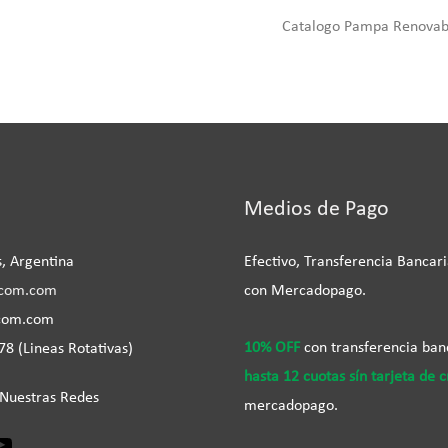
Catalogo Pampa Renovabl
m
book
inkedIn
YouTube
Medios de Pago
, Argentina
Efectivo, Transferencia Bancari
com.com
con Mercadopago.
com.com
10% OFF
con transferencia banc
8 (Lineas Rotativas)
hasta 12 cuotas sín tarjeta de c
 Nuestras Redes
mercadopago.