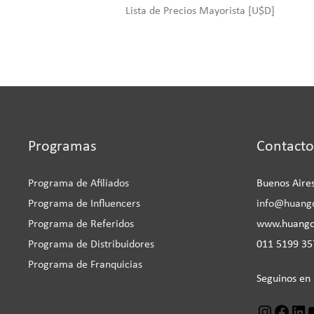
Lista de Precios Mayorista [U$D]
Programas
Contacto
Instagra
Face
L
Programa de Afiliados
Buenos Aires
Programa de Influencers
info@huang
Programa de Referidos
www.huang
Programa de Distribuidores
011 5199 357
Programa de Franquicias
Seguinos en