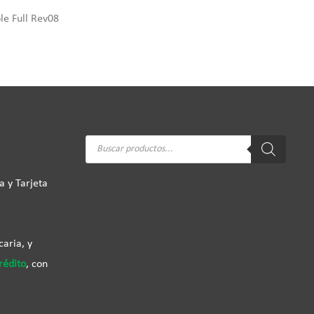
e Full Rev08
Búsqueda
de
productos
a y Tarjeta
aria, y
rédito
, con