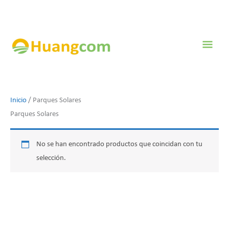
Ir
al
contenido
Men
prin
Inicio
/ Parques Solares
Parques Solares
No se han encontrado productos que coincidan con tu
selección.