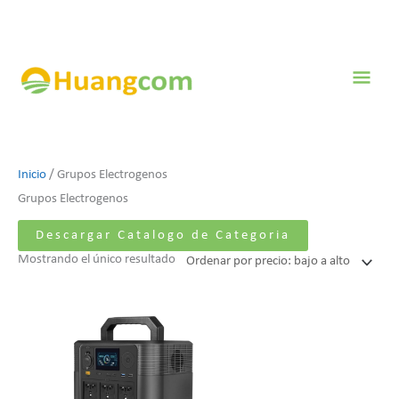
Ir
al
contenido
Men
prin
Inicio
/ Grupos Electrogenos
Grupos Electrogenos
Descargar Catalogo de Categoria
Mostrando el único resultado