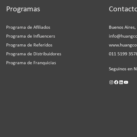
Instagram
Facebook
LinkedIn
YouTu
Programas
Contact
Programa de Afiliados
Buenos Aires,
Programa de Influencers
info@huangc
Programa de Referidos
www.huangc
Programa de Distribuidores
011 5199 3578
Programa de Franquicias
Seguinos en N