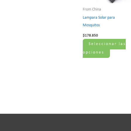
Las
opciones
From China
Lampara Solar para
se
Mosquitos
pueden
elegir
$
178.850
en
Seleccionar las
la
opciones
página
de
producto