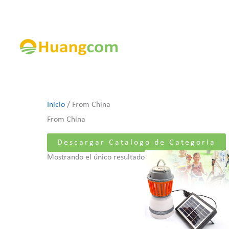
Ir
al
contenido
Inicio
/ From China
From China
Descargar Catalogo de Categoria
Este
Mostrando el único resultado
producto
tiene
múltiples
variantes.