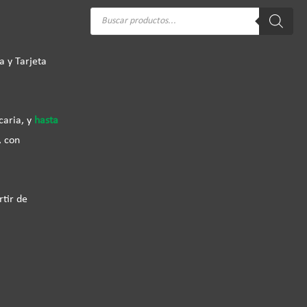
Búsqueda
de
productos
a y Tarjeta
caria, y
hasta
, con
rtir de