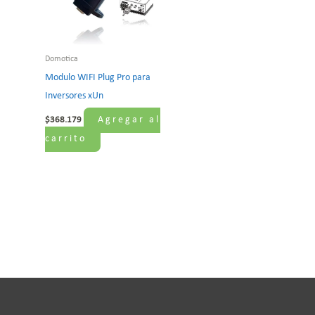
Domotica
Modulo WIFI Plug Pro para
Inversores xUn
Agregar al
$
368.179
carrito