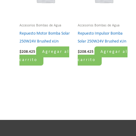
Accesorios Bombas de Agua
Accesorios Bombas de Agua
Repuesto Motor Bomba Solar
Repuesto Impulsor Bomba
250W24V Brushed xUn
Solar 250W24V Brushed xUn
Agregar al
Agregar al
$
208.425
$
208.425
carrito
carrito