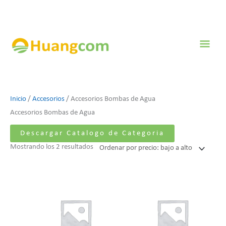
Ir
al
contenido
Men
prin
Ordenado
Inicio
/
Accesorios
/ Accesorios Bombas de Agua
por
Accesorios Bombas de Agua
precio:
Descargar Catalogo de Categoria
bajo
Mostrando los 2 resultados
a
alto